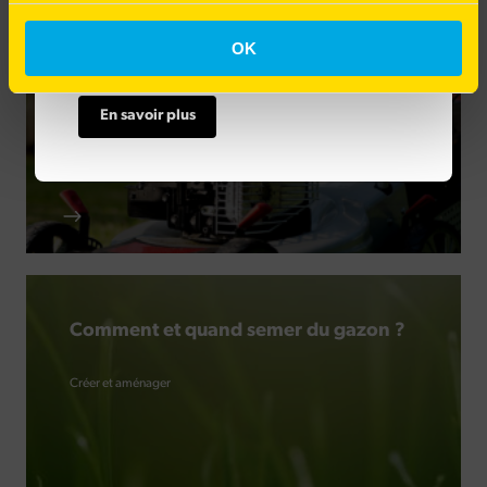
Comment avoir une belle pelouse ?
OK
Créer et aménager
Rénover son jardin
En savoir plus
Comment et quand semer du gazon ?
Créer et aménager