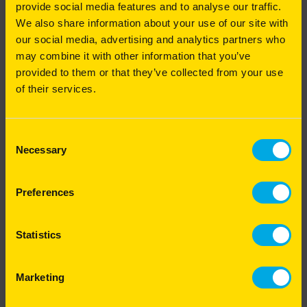
provide social media features and to analyse our traffic.
pour garantir une bonne circulation de l'eau et de
l'air, tout en maintenant un sol riche en matière
We also share information about your use of our site with
organique et en nutriments. Elles permettent de
our social media, advertising and analytics partners who
préserver durablement la qualité du sol et
Tous les conseils du
mois de
may combine it with other information that you’ve
d'optimiser les bénéfices de la tonte, de l'arrosage
provided to them or that they’ve collected from your use
Octobre
et de la fertilisation.
of their services.
Pourquoi et comment intervenir mécaniquement
pour redonner vie à votre pelouse ? Alexis Neveu
vous explique les gestes techniques indispensables
Consent
pour entretenir un gazon sain et durable.
Comment avoir une pelouse
Necessary
Selection
écologique ?
Bonne écoute à toutes et à tous !
Preferences
Créer et aménager
Jardin écologique
Statistics
Marketing