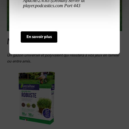
En savoir plus
Mon Gazon Facile - Robuste
Un gazon universel et polyvalent qui résistera à vos jeux en famille
ou entre amis.