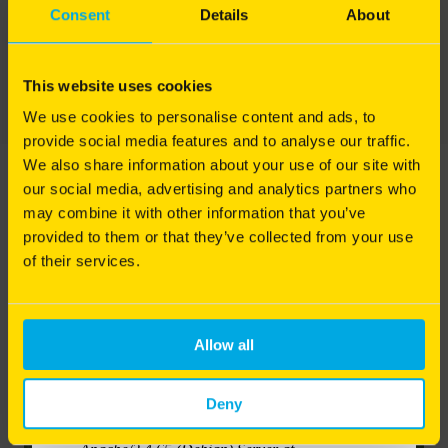
Les interventions mécaniques sont indispensables
Consent
Details
About
Implantation d'un tapis dense et résistant
pour garantir une bonne circulation de l'eau et de
l'air, tout en maintenant un sol riche en matière
Auto-réparation naturelle
organique et en nutriments. Elles permettent de
This website uses cookies
Consultez la fiche technique
préserver durablement la qualité du sol et
d'optimiser les bénéfices de la tonte, de l'arrosage
We use cookies to personalise content and ads, to
et de la fertilisation.
provide social media features and to analyse our traffic.
We also share information about your use of our site with
Pourquoi et comment intervenir mécaniquement
our social media, advertising and analytics partners who
pour redonner vie à votre pelouse ? Alexis Neveu
vous explique les gestes techniques indispensables
may combine it with other information that you’ve
pour entretenir un gazon sain et durable.
provided to them or that they’ve collected from your use
of their services.
Bonne écoute à toutes et à tous !
Allow all
Deny