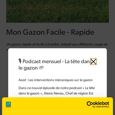
Mon Gazon Facile - Rapide
Un gazon rapide et facile à installer; adapté aux différents usage de
votre jardin.
🎙️ Podcast mensuel - La tête dans
Fermer
le gazon 🌱
Août :
Les interventions mécaniques sur le gazon
Dans ce nouvel épisode de notre podcast « La tête
dans le gazon », Alexis Neveu, Chef de région Est
Gazons chez Barenbrug France, présente les
différentes interventions mécaniques à réaliser sur
le gazon.
Germination en 7 jours