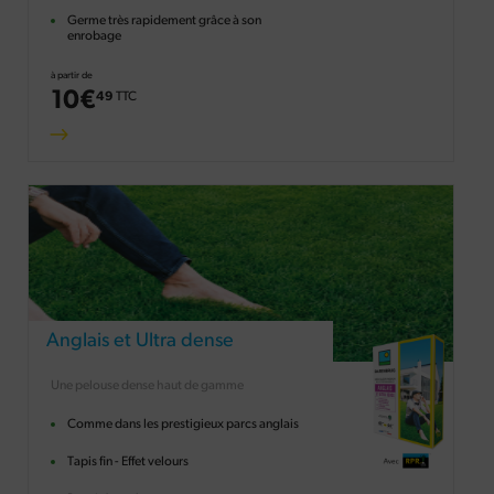
Germe très rapidement grâce à son
enrobage
à partir de
10
€
49
TTC
Anglais et Ultra dense
Une pelouse dense haut de gamme
Comme dans les prestigieux parcs anglais
Tapis fin - Effet velours