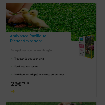
Ambiance Pacifique -
Dichondra repens
Belle pelouse pour zone ombragée
Très esthétique et original
Feuillage vert tendre
Parfaitement adapté aux zones ombragées
29
€
29
TTC