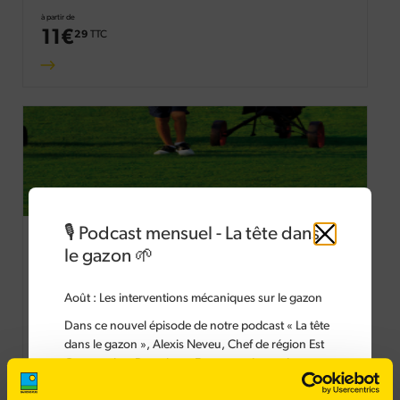
à partir de
11
€
29
TTC
Ligue Pro et Golf
🎙️ Podcast mensuel - La tête dans
Fermer
le gazon 🌱
Pelouse pour un terrain de golf chez soi
Août :
Les interventions mécaniques sur le gazon
Conçu pour les terrains de compétition
Dans ce nouvel épisode de notre podcast « La tête
Esthétisme et performance
dans le gazon », Alexis Neveu, Chef de région Est
Fin, dense et solide
Gazons chez Barenbrug France, présente les
différentes interventions mécaniques à réaliser sur
à partir de