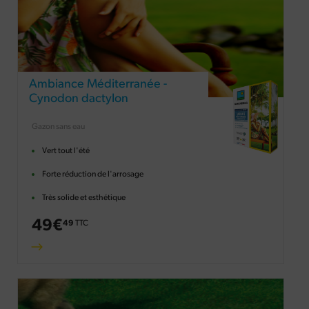
Ambiance Méditerranée -
Cynodon dactylon
Gazon sans eau
Vert tout l'été
Forte réduction de l'arrosage
Très solide et esthétique
49
€
49
TTC