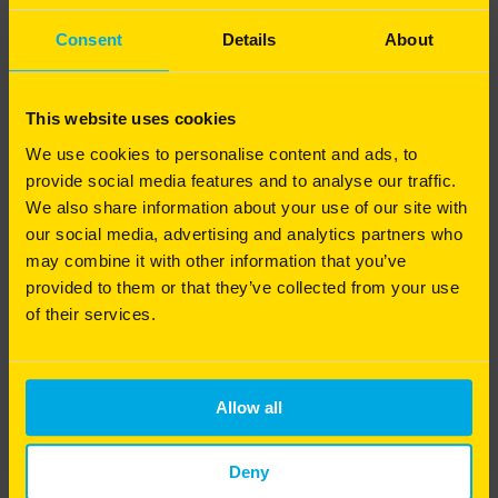
le gazon.
12
€
29
TTC
Les interventions mécaniques sont indispensables
Consent
Details
About
pour garantir une bonne circulation de l'eau et de
l'air, tout en maintenant un sol riche en matière
organique et en nutriments. Elles permettent de
This website uses cookies
préserver durablement la qualité du sol et
d'optimiser les bénéfices de la tonte, de l'arrosage
We use cookies to personalise content and ads, to
et de la fertilisation.
provide social media features and to analyse our traffic.
We also share information about your use of our site with
Pourquoi et comment intervenir mécaniquement
our social media, advertising and analytics partners who
pour redonner vie à votre pelouse ? Alexis Neveu
Mon Mélange Prairie
vous explique les gestes techniques indispensables
may combine it with other information that you’ve
pour entretenir un gazon sain et durable.
provided to them or that they’ve collected from your use
Une prairie qui s'installe rapidement
of their services.
Bonne écoute à toutes et à tous !
Productif et appétent
Rapide d'installation
Allow all
Très bonne pérennité : 5 ans et plus
à partir de
Deny
15
€
49
TTC