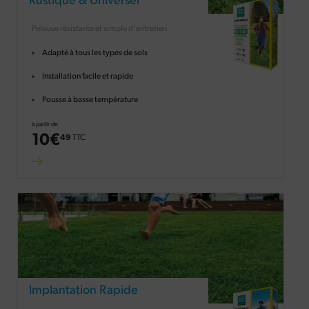
Rustique & Universel
Pelouse résistante et simple d'entretien
Adapté à tous les types de sols
Installation facile et rapide
Pousse à basse température
à partir de
10
€
49
TTC
Implantation Rapide