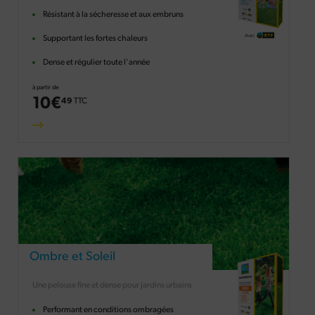
Résistant à la sécheresse et aux embruns
Supportant les fortes chaleurs
Dense et régulier toute l'année
à partir de
10
€
49
TTC
Ombre et Soleil
Une pelouse fine et dense pour jardins urbains
Performant en conditions ombragées