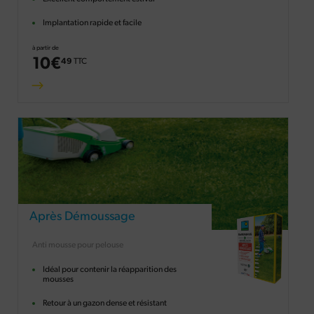
Implantation rapide et facile
à partir de
10
€
49
TTC
Après Démoussage
Anti mousse pour pelouse
Idéal pour contenir la réapparition des
mousses
Retour à un gazon dense et résistant