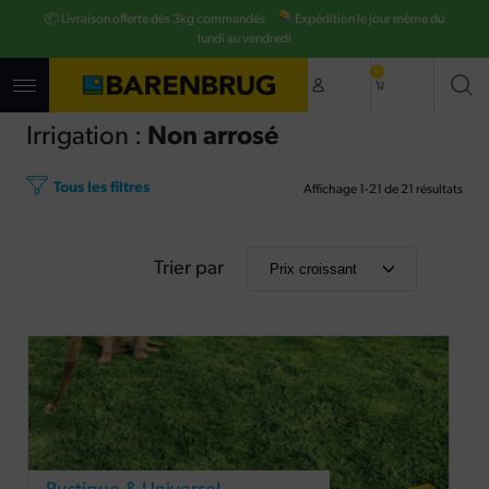
Aller
📦 Livraison offerte dès 3kg commandés
Expédition le jour même du
au
contenu
lundi au vendredi
principal
0
Irrigation :
Non arrosé
Tous les filtres
Affichage
1
-
21
de
21
résultats
Trier par