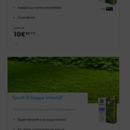
Adapté aux zones ensoleillées
Fin et dense
à partir de
10
€
49
TTC
Sport & Usage intensif
Gazon resistant pour sport & usage intensif
Super résistant à un usage intensif
Excellent comportement estival