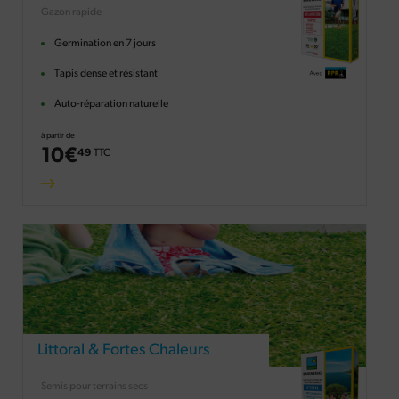
Gazon rapide
Germination en 7 jours
Tapis dense et résistant
Auto-réparation naturelle
à partir de
10
€
49
TTC
Littoral & Fortes Chaleurs
Semis pour terrains secs