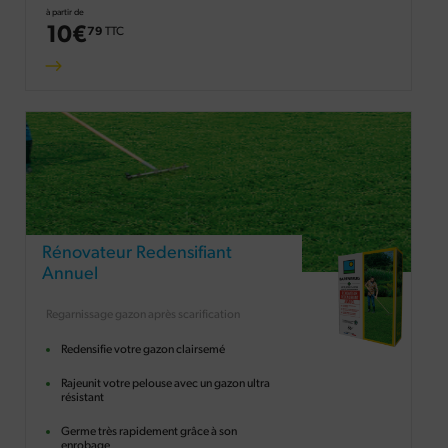
à partir de
10
€
79
TTC
Rénovateur Redensifiant
Annuel
Regarnissage gazon après scarification
Redensifie votre gazon clairsemé
Rajeunit votre pelouse avec un gazon ultra
résistant
Germe très rapidement grâce à son
enrobage