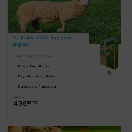
Ma Prairie 100% Ray-grass
anglais
Semer du ray grass anglais
Rapide d'installation
Polyvalente et appétente
Durée de vie : 4 ans et plus
à partir de
43
€
59
TTC