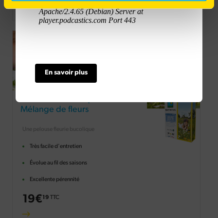
En savoir plus
Ambiance Bucolique -
Mélange de fleurs
Une pelouse fleurie bucolique
Très facile d'entretien
Évolue au fil des saisons
Excellente pérennité
19
€
19
TTC