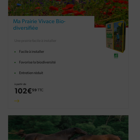
Ma Prairie Vivace Bio-
diversifiée
Une prairie facile à installer
Facile à installer
Favorise la biodiversité
Entretien réduit
à partir de
102
€
59
TTC