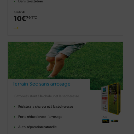
Densité extrême
à partir de
10
€
79
TTC
Terrain Sec sans arrosage
Gazon résistant à la chaleur et la sécheresse
Résiste à la chaleur et à la sécheresse
Forte réduction de l'arrosage
Auto-réparation naturelle