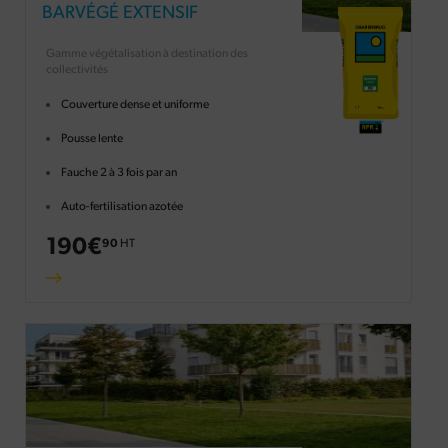
BARVÉGÉ EXTENSIF
Gamme végétalisation à destination des
collectivités
Couverture dense et uniforme
Pousse lente
Fauche 2 à 3 fois par an
Auto-fertilisation azotée
190
€
90
HT