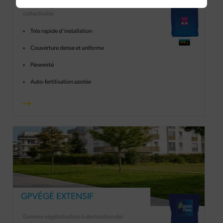
Gamme végétalisation à destination des
collectivités
Très rapide d'installation
Couverture dense et uniforme
Pérennité
Auto-fertilisation azotée
GPVÉGÉ EXTENSIF
Gamme végétalisation à destination des