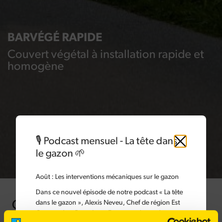
BARVÉGÉ RAPIDE
Couvert végétal à installation rapide et
homogène
🎙️ Podcast mensuel - La tête dans
Fermer
le gazon 🌱
Août
: Les interventions mécaniques sur le gazon
Dans ce nouvel épisode de notre podcast « La tête
dans le gazon », Alexis Neveu, Chef de région Est
Gamme végétalisation à
Gazons chez Barenbrug France, présente les
destination des collectivités