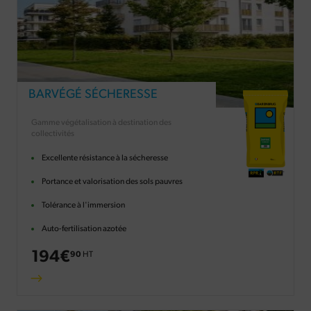
BARVÉGÉ SÉCHERESSE
Gamme végétalisation à destination des
collectivités
Excellente résistance à la sécheresse
Portance et valorisation des sols pauvres
Tolérance à l'immersion
Auto-fertilisation azotée
194
€
90
HT