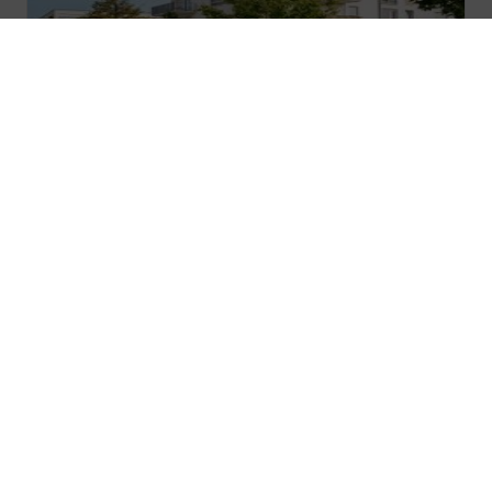
BARVÉGÉ RÉSISTANCE
Gamme végétalisation à destination des
collectivités
Agressif face aux adventices
Excellente résistance au piétinement
Bonne résistance à la sécheresse
Auto-fertilisation azotée
165
€
81
HT