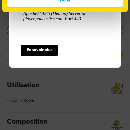
148
€
45
HT
BARVÉGÉ RAPIDE 15KG
148.45€
HT
En savoir plus
-
+
Utilisation
Cour d'école
Composition