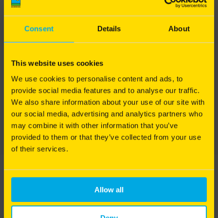
différentes interventions mécaniques à réaliser sur
le gazon.
Les interventions mécaniques sont indispensables
Très rapide d'installation
Consent
Details
About
pour garantir une bonne circulation de l'eau et de
l'air, tout en maintenant un sol riche en matière
Couverture dense et uniforme
organique et en nutriments. Elles permettent de
This website uses cookies
préserver durablement la qualité du sol et
Pérennité
d'optimiser les bénéfices de la tonte, de l'arrosage
We use cookies to personalise content and ads, to
et de la fertilisation.
provide social media features and to analyse our traffic.
Auto-fertilisation azotée
We also share information about your use of our site with
Pourquoi et comment intervenir mécaniquement
our social media, advertising and analytics partners who
pour redonner vie à votre pelouse ? Alexis Neveu
vous explique les gestes techniques indispensables
may combine it with other information that you’ve
TÉLÉCHARGER LA FICHE TECHNIQUE
pour entretenir un gazon sain et durable.
provided to them or that they’ve collected from your use
of their services.
Bonne écoute à toutes et à tous !
Allow all
Deny