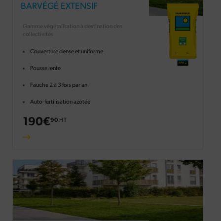
BARVÉGÉ EXTENSIF
Gamme végétalisation à destination des
collectivités
Couverture dense et uniforme
Pousse lente
Fauche 2 à 3 fois par an
Auto-fertilisation azotée
190
€
90
HT