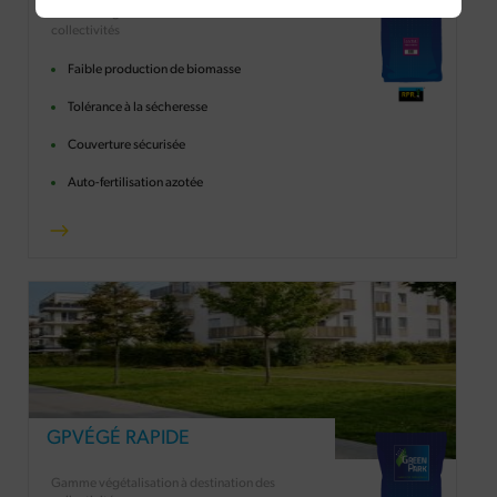
Gamme végétalisation à destination des
collectivités
Faible production de biomasse
Tolérance à la sécheresse
Couverture sécurisée
Auto-fertilisation azotée
GPVÉGÉ RAPIDE
Gamme végétalisation à destination des