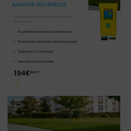
BARVÉGÉ SÉCHERESSE
Gamme végétalisation à destination des
collectivités
Excellente résistance à la sécheresse
Portance et valorisation des sols pauvres
Tolérance à l'immersion
Auto-fertilisation azotée
194
€
90
HT