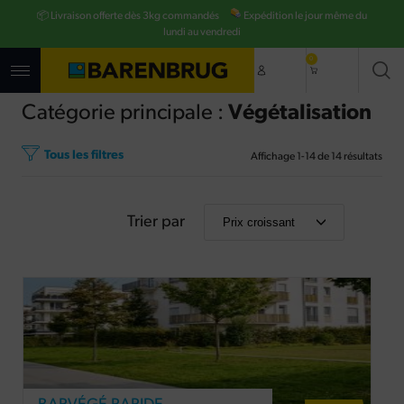
Aller
📦 Livraison offerte dès 3kg commandés
Expédition le jour même du
au
contenu
lundi au vendredi
principal
0
Catégorie principale :
Végétalisation
Tous les filtres
Affichage
1
-
14
de
14
résultats
Trier par