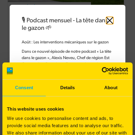
BARVÉGÉ PRAIRIE FLEURIE
🎙️ Podcast mensuel - La tête dans
Gamme végétalisation à destination des
Fermer
collectivités
le gazon 🌱
Rusticité
Août
: Les interventions mécaniques sur le gazon
Fleurissement
Dans ce nouvel épisode de notre podcast « La tête
Fauche 1 fois par an
dans le gazon », Alexis Neveu, Chef de région Est
Gazons chez Barenbrug France, présente les
446
€
45
HT
différentes interventions mécaniques à réaliser sur
le gazon.
Les interventions mécaniques sont indispensables
Consent
Details
About
pour garantir une bonne circulation de l'eau et de
l'air, tout en maintenant un sol riche en matière
organique et en nutriments. Elles permettent de
This website uses cookies
préserver durablement la qualité du sol et
d'optimiser les bénéfices de la tonte, de l'arrosage
We use cookies to personalise content and ads, to
et de la fertilisation.
provide social media features and to analyse our traffic.
We also share information about your use of our site with
GPVÉGÉ SÉCHERESSE
Pourquoi et comment intervenir mécaniquement