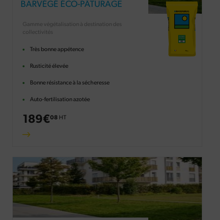
BARVÉGÉ ÉCO-PÂTURAGE
Gamme végétalisation à destination des
collectivités
Très bonne appétence
Rusticité élevée
Bonne résistance à la sécheresse
Auto-fertilisation azotée
189
€
08
HT