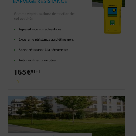
BARVÉGÉ RÉSISTANCE
Gamme végétalisation à destination des
collectivités
Agressif face aux adventices
Excellente résistance au piétinement
Bonne résistance à la sécheresse
Auto-fertilisation azotée
165
€
81
HT