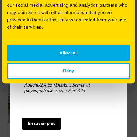
our social media, advertising and analytics partners who
pour redonner vie à votre pelouse ? Alexis Neveu
Gamme végétalisation à destination des
vous explique les gestes techniques indispensables
may combine it with other information that you’ve
collectivités
pour entretenir un gazon sain et durable.
provided to them or that they’ve collected from your use
of their services.
Excellente résistance à la sécheresse
Bonne écoute à toutes et à tous !
Portance et valorisation des sols pauvres
Tolérance à l'immersion
Allow all
Auto-fertilisation azotée
Deny
En savoir plus
GPVÉGÉ FAIBLE ENTRETIEN