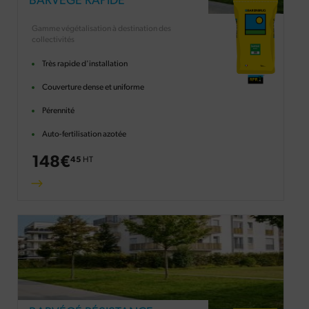
BARVÉGÉ RAPIDE
Gamme végétalisation à destination des
collectivités
Très rapide d'installation
Couverture dense et uniforme
Pérennité
Auto-fertilisation azotée
148
€
45
HT