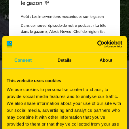
Fermer
le gazon 🌱
Nos réalisations
Août
: Les interventions mécaniques sur le gazon
Dans ce nouvel épisode de notre podcast « La tête
dans le gazon », Alexis Neveu, Chef de région Est
Gazons chez Barenbrug France, présente les
différentes interventions mécaniques à réaliser sur
le gazon.
Les interventions mécaniques sont indispensables
Consent
Details
About
pour garantir une bonne circulation de l'eau et de
l'air, tout en maintenant un sol riche en matière
organique et en nutriments. Elles permettent de
This website uses cookies
préserver durablement la qualité du sol et
Nos conseils pour votre pelouse
d'optimiser les bénéfices de la tonte, de l'arrosage
We use cookies to personalise content and ads, to
et de la fertilisation.
provide social media features and to analyse our traffic.
We also share information about your use of our site with
Pourquoi et comment intervenir mécaniquement
our social media, advertising and analytics partners who
pour redonner vie à votre pelouse ? Alexis Neveu
vous explique les gestes techniques indispensables
may combine it with other information that you’ve
pour entretenir un gazon sain et durable.
provided to them or that they’ve collected from your use