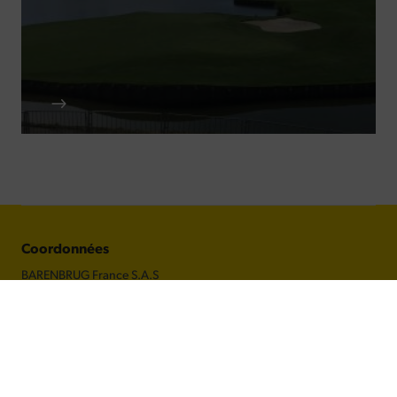
Coordonnées
BARENBRUG France S.A.S
14 avenue de l'Europe
CS 60705 MONTEVRAIN
77772 MARNE LA VALLEE CEDEX 4