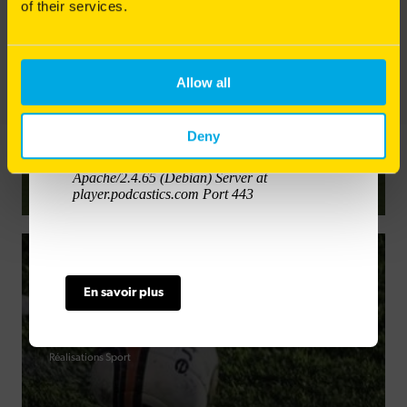
of their services.
Bonne écoute à toutes et à tous !
04/11/2022
Le gazon PRO SOS pour le parc sportif de
La Rochelle (17)
Allow all
Réalisations Sport
Deny
23/11/2020
Les semences de gazon Haute Qualité de
En savoir plus
Barenbrug à la Coupe du Monde de
Football
Réalisations Sport