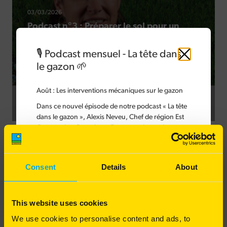
03/03/2026
Podcast n°3 : Préparer le sol pour un
semis réussi au printemps
Espaces Verts
🎙️ Podcast mensuel - La tête dans
Golf
Sport
Fermer
le gazon 🌱
Août
: Les interventions mécaniques sur le gazon
Dans ce nouvel épisode de notre podcast « La tête
dans le gazon », Alexis Neveu, Chef de région Est
Gazons chez Barenbrug France, présente les
différentes interventions mécaniques à réaliser sur
Recevoir la newsletter Barenbrug
le gazon.
Des conseils, nouveautés produits...
Les interventions mécaniques sont indispensables
Consent
Details
About
pour garantir une bonne circulation de l'eau et de
l'air, tout en maintenant un sol riche en matière
organique et en nutriments. Elles permettent de
This website uses cookies
préserver durablement la qualité du sol et
d'optimiser les bénéfices de la tonte, de l'arrosage
We use cookies to personalise content and ads, to