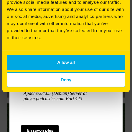
et de la fertilisation.
provide social media features and to analyse our traffic.
We also share information about your use of our site with
Pourquoi et comment intervenir mécaniquement
our social media, advertising and analytics partners who
pour redonner vie à votre pelouse ? Alexis Neveu
vous explique les gestes techniques indispensables
may combine it with other information that you’ve
pour entretenir un gazon sain et durable.
provided to them or that they’ve collected from your use
02/03/2026
of their services.
Bonne écoute à toutes et à tous !
Podcast n°2 : Préparer le gazon à la
sortie de l'hiver
Espaces Verts
Golf
Sport
Allow all
Deny
08/01/2026
Podcast n°1 : Choisir le bon mélange de
gazon en fonction de son utilisation
En savoir plus