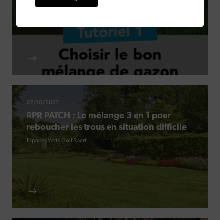
Espaces Verts
Golf
Sport
07/10/2023
RPR PATCH : Le mélange 3 en 1 pour
reboucher les trous en situation difficile
Espaces Verts
Golf
Sport