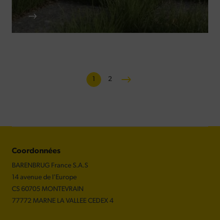
1
Page
2
Page
courante
Coordonnées
BARENBRUG France S.A.S
14 avenue de l'Europe
CS 60705 MONTEVRAIN
77772 MARNE LA VALLEE CEDEX 4