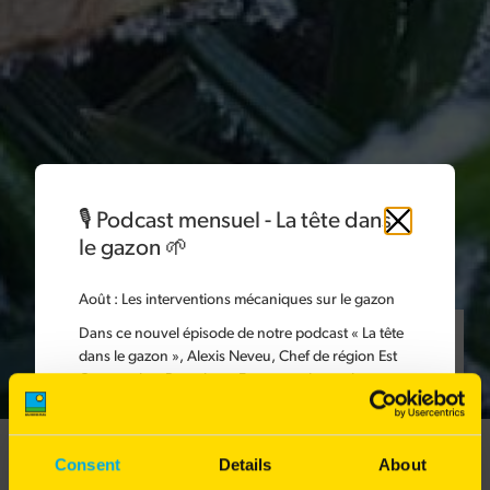
🎙️ Podcast mensuel - La tête dans
Fermer
le gazon 🌱
Août :
Les interventions mécaniques sur le gazon
Dans ce nouvel épisode de notre podcast « La tête
Article publié dans la catégorie
dans le gazon », Alexis Neveu, Chef de région Est
Gazons chez Barenbrug France, présente les
Tondre son gazon
différentes interventions mécaniques à réaliser sur
le gazon.
DÉCEMBRE
JANVIER
FÉVRIER
NOVEMBRE
Les interventions mécaniques sont indispensables
Consent
Details
About
pour garantir une bonne circulation de l'eau et de