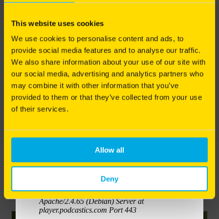
l'air, tout en maintenant un sol riche en matière
organique et en nutriments. Elles permettent de
This website uses cookies
Si le temps est doux, la pelouse va continuer à pousser. Si les
préserver durablement la qualité du sol et
températures restent élevées pour une saison hivernale, nous vous
d'optimiser les bénéfices de la tonte, de l'arrosage
We use cookies to personalise content and ads, to
conseillons de pratiquer la taille d’hiver : passez la tondeuse
et de la fertilisation.
provide social media features and to analyse our traffic.
position haute avec des lames bien affûtées au moins une fois par
We also share information about your use of our site with
Pourquoi et comment intervenir mécaniquement
mois, de façon à maintenir votre tapis vert à une hauteur
our social media, advertising and analytics partners who
pour redonner vie à votre pelouse ? Alexis Neveu
raisonnable.
vous explique les gestes techniques indispensables
may combine it with other information that you’ve
pour entretenir un gazon sain et durable.
Cette technique simple mais efficace permet d’éviter les tontes
provided to them or that they’ve collected from your use
forcenées de début avril.
of their services.
Bonne écoute à toutes et à tous !
Allow all
Deny
Les fiches pratiques
reliées