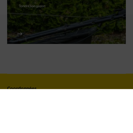
Tondre son gazon
Coordonnées
BARENBRUG France S.A.S
14 avenue de l'Europe
CS 60705 MONTEVRAIN
77772 MARNE LA VALLEE CEDEX 4