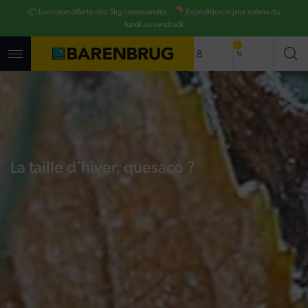
Aller
📦 Livraison offerte dès 3kg commandés
Expédition le jour même du
au
contenu
lundi au vendredi
principal
0
La taille d'hiver, quesaco ?