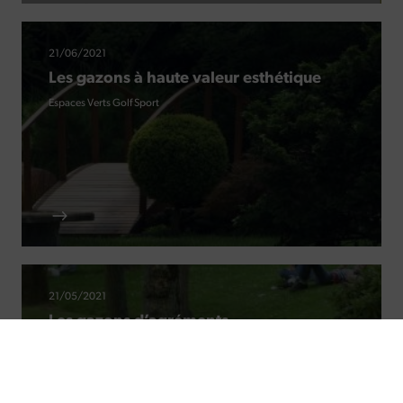
21/06/2021
Les gazons à haute valeur esthétique
Espaces Verts
Golf
Sport
21/05/2021
Les gazons d’agréments
Espaces Verts
Golf
Sport