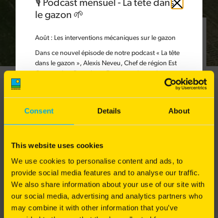
🎙️ Podcast mensuel - La tête dans
Fermer
le gazon 🌱
Article publié le 14/06/2021 dans
Août
: Les interventions mécaniques sur le gazon
Espaces Verts
Golf
Sport
Dans ce nouvel épisode de notre podcast « La tête
dans le gazon », Alexis Neveu, Chef de région Est
Gazons chez Barenbrug France, présente les
différentes interventions mécaniques à réaliser sur
le gazon.
Les interventions mécaniques sont indispensables
Consent
Details
About
pour garantir une bonne circulation de l'eau et de
l'air, tout en maintenant un sol riche en matière
organique et en nutriments. Elles permettent de
This website uses cookies
préserver durablement la qualité du sol et
d'optimiser les bénéfices de la tonte, de l'arrosage
We use cookies to personalise content and ads, to
et de la fertilisation.
provide social media features and to analyse our traffic.
We also share information about your use of our site with
Pourquoi et comment intervenir mécaniquement
our social media, advertising and analytics partners who
pour redonner vie à votre pelouse ? Alexis Neveu
vous explique les gestes techniques indispensables
may combine it with other information that you’ve
pour entretenir un gazon sain et durable.