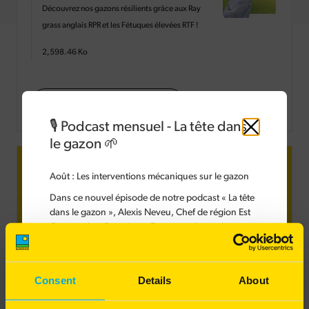
Découvrez nos gazons résilients grâce aux Ray
grass anglais RPR et les Fétuques élevées RTF !
2,598.46
Ko
TÉLÉCHARGER LE CATALOGUE
🎙️ Podcast mensuel - La tête dans
Fermer
le gazon 🌱
Recevoir la newsletter
Barenbrug
Août
: Les interventions mécaniques sur le gazon
Dans ce nouvel épisode de notre podcast « La tête
Barenbrug dans votre boîte mail !
dans le gazon », Alexis Neveu, Chef de région Est
Gazons chez Barenbrug France, présente les
Des conseils, nouveautés produits...
différentes interventions mécaniques à réaliser sur
le gazon.
Les interventions mécaniques sont indispensables
Consent
Details
About
pour garantir une bonne circulation de l'eau et de
l'air, tout en maintenant un sol riche en matière