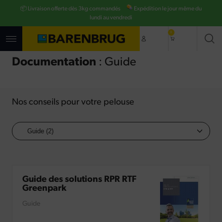
Aller
📦 Livraison offerte dès 3kg commandés
Expédition le jour même du
au
contenu
lundi au vendredi
principal
0
Documentation
: Guide
Nos conseils pour votre pelouse
Guide des solutions RPR RTF
Greenpark
Guide