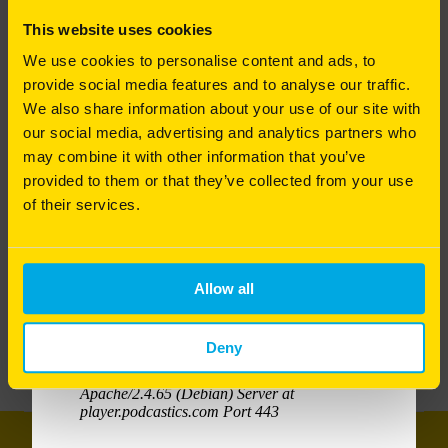
S'ABONNER
organique et en nutriments. Elles permettent de
This website uses cookies
préserver durablement la qualité du sol et
d'optimiser les bénéfices de la tonte, de l'arrosage
We use cookies to personalise content and ads, to
et de la fertilisation.
provide social media features and to analyse our traffic.
Guide des solutions RPR RTF
We also share information about your use of our site with
Barenbrug
Pourquoi et comment intervenir mécaniquement
our social media, advertising and analytics partners who
pour redonner vie à votre pelouse ? Alexis Neveu
Guide
vous explique les gestes techniques indispensables
may combine it with other information that you’ve
pour entretenir un gazon sain et durable.
provided to them or that they’ve collected from your use
Découvrez nos gazons résilients grâce aux Ray
of their services.
Bonne écoute à toutes et à tous !
grass anglais RPR et les Fétuques élevées RTF !
2,902.66
Ko
Allow all
TÉLÉCHARGER LE CATALOGUE
Deny