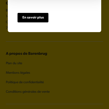
Coordonnées
BARENBRUG France S.A.S
14 avenue de l'Europe
En savoir plus
CS 60705 MONTEVRAIN
77772 MARNE LA VALLEE CEDEX 4
A propos de Barenbrug
Plan du site
Mentions légales
Politique de confidentialité
Conditions générales de vente