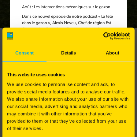
Août
: Les interventions mécaniques sur le gazon
Dans ce nouvel épisode de notre podcast « La tête
dans le gazon », Alexis Neveu, Chef de région Est
Gazons chez Barenbrug France, présente les
différentes interventions mécaniques à réaliser sur
le gazon.
Gamme Résilience+ à destination
Les interventions mécaniques sont indispensables
Consent
Details
About
des sports
pour garantir une bonne circulation de l'eau et de
l'air, tout en maintenant un sol riche en matière
organique et en nutriments. Elles permettent de
Meilleure rétention d'eau
This website uses cookies
préserver durablement la qualité du sol et
d'optimiser les bénéfices de la tonte, de l'arrosage
We use cookies to personalise content and ads, to
Installation rapide même en période sèche
et de la fertilisation.
provide social media features and to analyse our traffic.
We also share information about your use of our site with
Pourquoi et comment intervenir mécaniquement
Composé de 4 Ray-grass anglais dont 3 traçants
our social media, advertising and analytics partners who
pour redonner vie à votre pelouse ? Alexis Neveu
vous explique les gestes techniques indispensables
may combine it with other information that you’ve
pour entretenir un gazon sain et durable.
TÉLÉCHARGER LA FICHE TECHNIQUE
provided to them or that they’ve collected from your use
of their services.
Bonne écoute à toutes et à tous !