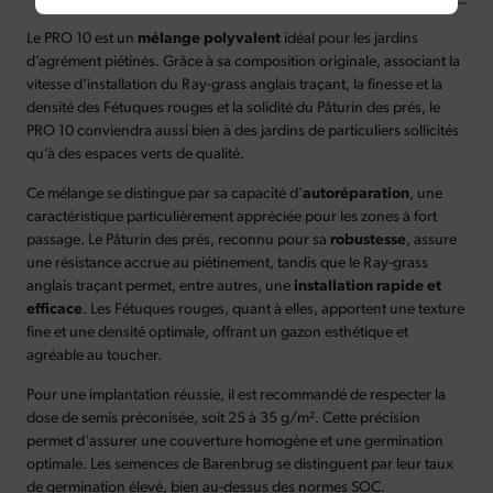
Le PRO 10 est un
mélange polyvalent
idéal pour les jardins
d’agrément piétinés. Grâce à sa composition originale, associant la
vitesse d’installation du Ray-grass anglais traçant, la finesse et la
densité des Fétuques rouges et la solidité du Pâturin des prés, le
PRO 10 conviendra aussi bien à des jardins de particuliers sollicités
qu’à des espaces verts de qualité.
Ce mélange se distingue par sa capacité d'
autoréparation
, une
caractéristique particulièrement appréciée pour les zones à fort
passage. Le Pâturin des prés, reconnu pour sa
robustesse
, assure
une résistance accrue au piétinement, tandis que le Ray-grass
anglais traçant permet, entre autres, une
installation rapide et
efficace
. Les Fétuques rouges, quant à elles, apportent une texture
fine et une densité optimale, offrant un gazon esthétique et
agréable au toucher.
Pour une implantation réussie, il est recommandé de respecter la
dose de semis préconisée, soit 25 à 35 g/m². Cette précision
permet d'assurer une couverture homogène et une germination
optimale. Les semences de Barenbrug se distinguent par leur taux
de germination élevé, bien au-dessus des normes SOC.