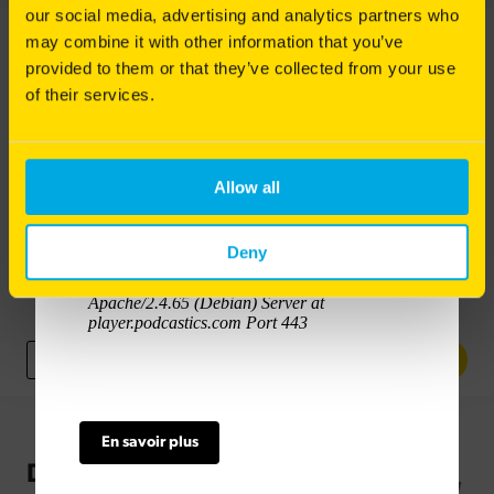
our social media, advertising and analytics partners who
pour redonner vie à votre pelouse ? Alexis Neveu
vous explique les gestes techniques indispensables
may combine it with other information that you’ve
pour entretenir un gazon sain et durable.
provided to them or that they’ve collected from your use
of their services.
Bonne écoute à toutes et à tous !
Allow all
129
€
90
HT
Deny
PRO 10 EN 15KG
129.90€
HT
-
+
En savoir plus
Description du produit