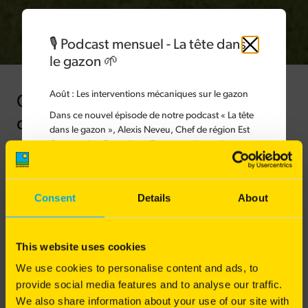
🎙️ Podcast mensuel - La tête dans
Fermer
le gazon 🌱
Août
: Les interventions mécaniques sur le gazon
Gamme Professionnelle à
Dans ce nouvel épisode de notre podcast « La tête
destination des espaces verts
dans le gazon », Alexis Neveu, Chef de région Est
Gazons chez Barenbrug France, présente les
différentes interventions mécaniques à réaliser sur
Solidité grâce au Pâturin des prés
le gazon.
Les interventions mécaniques sont indispensables
Finesse et densité
Consent
Details
About
pour garantir une bonne circulation de l'eau et de
l'air, tout en maintenant un sol riche en matière
Autoréparation
organique et en nutriments. Elles permettent de
This website uses cookies
préserver durablement la qualité du sol et
d'optimiser les bénéfices de la tonte, de l'arrosage
We use cookies to personalise content and ads, to
TÉLÉCHARGER LA FICHE TECHNIQUE
et de la fertilisation.
provide social media features and to analyse our traffic.
We also share information about your use of our site with
Pourquoi et comment intervenir mécaniquement