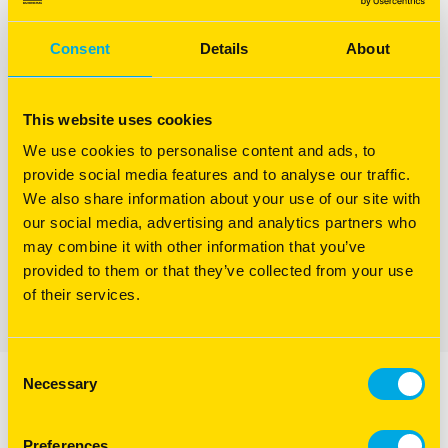
Gamme Résilience+ à destination
Consent
Details
About
des golfs
This website uses cookies
Résistance à la sécheresse et au piétinement
We use cookies to personalise content and ads, to
provide social media features and to analyse our traffic.
Fin et dense
We also share information about your use of our site with
our social media, advertising and analytics partners who
Bon comportement hivernal
may combine it with other information that you’ve
provided to them or that they’ve collected from your use
TÉLÉCHARGER LA FICHE TECHNIQUE
of their services.
Consent
Necessary
Selection
Preferences