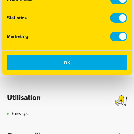
Statistics
163
€
26
HT
Marketing
RES+ 410 EN 15KG
163.26€
HT
OK
-
+
Utilisation
Fairways