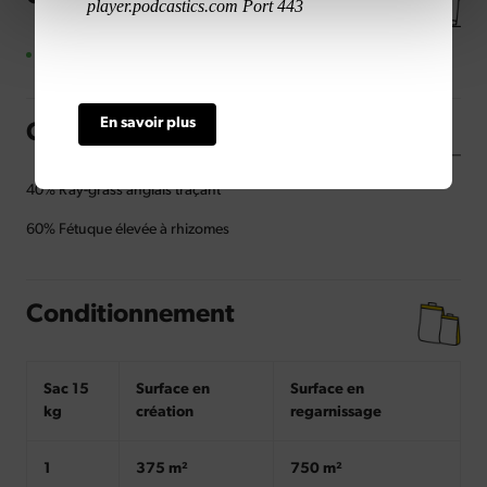
Fairways
En savoir plus
Composition
40% Ray-grass anglais traçant
60% Fétuque élevée à rhizomes
Conditionnement
Sac 15
Surface en
Surface en
kg
création
regarnissage
1
375 m²
750 m²