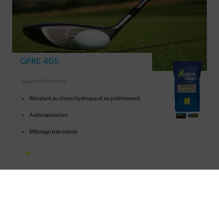
GPRE 405
Gamme Résiliente
Résistant au stress hydrique et au piétinement
Autoréparation
Mélange très solide