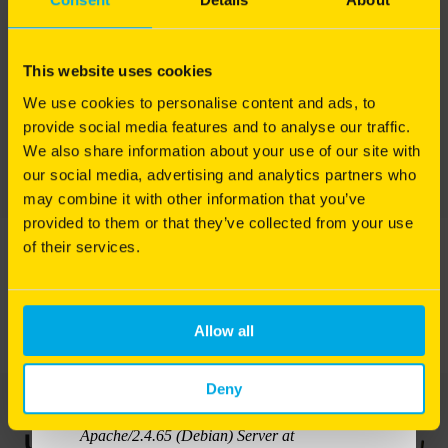
latéral
pour garantir une bonne circulation de l'eau et de
l'air, tout en maintenant un sol riche en matière
Résistance à la sécheresse
organique et en nutriments. Elles permettent de
This website uses cookies
préserver durablement la qualité du sol et
Autoréparation
d'optimiser les bénéfices de la tonte, de l'arrosage
We use cookies to personalise content and ads, to
et de la fertilisation.
provide social media features and to analyse our traffic.
We also share information about your use of our site with
Pourquoi et comment intervenir mécaniquement
TÉLÉCHARGER LA FICHE TECHNIQUE
our social media, advertising and analytics partners who
pour redonner vie à votre pelouse ? Alexis Neveu
vous explique les gestes techniques indispensables
may combine it with other information that you’ve
pour entretenir un gazon sain et durable.
provided to them or that they’ve collected from your use
of their services.
Bonne écoute à toutes et à tous !
Allow all
Deny
Utilisation