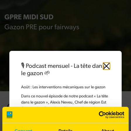
GPRE MIDI SUD
Gazon PRE pour fairways
🎙️ Podcast mensuel - La tête dans
Fermer
le gazon 🌱
Août
: Les interventions mécaniques sur le gazon
Dans ce nouvel épisode de notre podcast « La tête
dans le gazon », Alexis Neveu, Chef de région Est
Gamme Résiliente
Gazons chez Barenbrug France, présente les
différentes interventions mécaniques à réaliser sur
le gazon.
Composé exclusivement d'espèces à développement
Les interventions mécaniques sont indispensables
Consent
Details
About