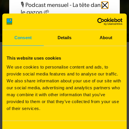
🎙️ Podcast mensuel - La tête dans
Fermer
le gazon 🌱
Août
: Les interventions mécaniques sur le gazon
Dans ce nouvel épisode de notre podcast « La tête
Consent
Details
About
dans le gazon », Alexis Neveu, Chef de région Est
Gazons chez Barenbrug France, présente les
différentes interventions mécaniques à réaliser sur
Gamme Résiliente
This website uses cookies
le gazon.
We use cookies to personalise content and ads, to
Les interventions mécaniques sont indispensables
provide social media features and to analyse our traffic.
pour garantir une bonne circulation de l'eau et de
Synergie entre les Agrostides Tenue et Stolonifère
l'air, tout en maintenant un sol riche en matière
We also share information about your use of our site with
organique et en nutriments. Elles permettent de
our social media, advertising and analytics partners who
Régularité tout au long de l'année
préserver durablement la qualité du sol et
may combine it with other information that you’ve
d'optimiser les bénéfices de la tonte, de l'arrosage
Moindre sensibilité aux maladies
provided to them or that they’ve collected from your use
et de la fertilisation.
of their services.
Pourquoi et comment intervenir mécaniquement
Disponible avec un enrobage Yellow Jacket
pour redonner vie à votre pelouse ? Alexis Neveu
vous explique les gestes techniques indispensables
Consent