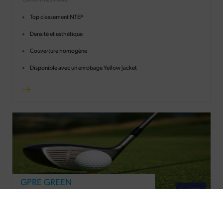
Gamme Résiliente
Top classement NTEP
Densité et esthétique
Couverture homogène
Disponible avec un enrobage Yellow Jacket
GPRE GREEN
Gamme Résiliente
Entretien limité