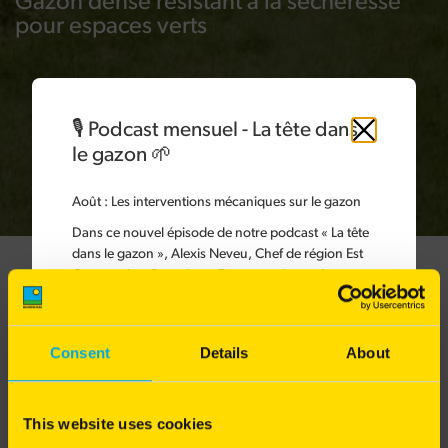
Gazon dense résistant à la sécheresse
pour espaces verts
🎙️ Podcast mensuel - La tête dans
Fermer
le gazon 🌱
Août
: Les interventions mécaniques sur le gazon
Dans ce nouvel épisode de notre podcast « La tête
dans le gazon », Alexis Neveu, Chef de région Est
Gazons chez Barenbrug France, présente les
Gamme Résiliente
différentes interventions mécaniques à réaliser sur
le gazon.
Les interventions mécaniques sont indispensables
Excellente résistance à la sécheresse
Consent
Details
About
pour garantir une bonne circulation de l'eau et de
l'air, tout en maintenant un sol riche en matière
Tolérant au piétinement
organique et en nutriments. Elles permettent de
This website uses cookies
préserver durablement la qualité du sol et
Faible production de biomasse