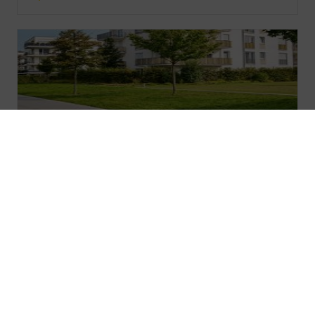
GPVÉGÉ SÉCHERESSE
Gamme végétalisation à destination des
collectivités
Excellente résistance à la sécheresse
Portance et valorisation des sols pauvres
Tolérance à l'immersion
Auto-fertilisation azotée