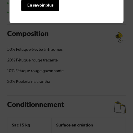
Zones piétonnières
En savoir plus
Zones de circulation
Composition
50% Fétuque élevée à rhizomes
20% Fétuque rouge traçante
10% Fétuque rouge gazonnante
20% Koeleria macrantha
Conditionnement
Sac 15 kg
Surface en création