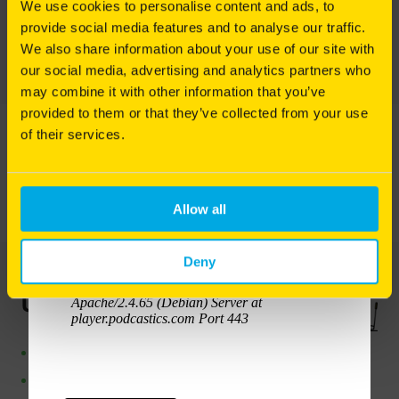
d'optimiser les bénéfices de la tonte, de l'arrosage
We use cookies to personalise content and ads, to
et de la fertilisation.
provide social media features and to analyse our traffic.
We also share information about your use of our site with
Pourquoi et comment intervenir mécaniquement
TÉLÉCHARGER LA FICHE TECHNIQUE
our social media, advertising and analytics partners who
pour redonner vie à votre pelouse ? Alexis Neveu
vous explique les gestes techniques indispensables
may combine it with other information that you’ve
pour entretenir un gazon sain et durable.
provided to them or that they’ve collected from your use
of their services.
Bonne écoute à toutes et à tous !
Allow all
Deny
Utilisation
Ornement
Zones extensives