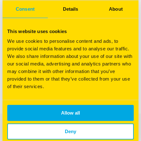
Consent
Details
About
This website uses cookies
Je suis un
professionnel
We use cookies to personalise content and ads, to
provide social media features and to analyse our traffic.
We also share information about your use of our site with
Pour mes terrains de sport et mes espaces verts privés et publics, je
our social media, advertising and analytics partners who
cherche une solution adaptée pour l’engazonnement et la
may combine it with other information that you’ve
végétalisation.
provided to them or that they’ve collected from your use
of their services.
J'ACCÈDE AU SITE PROFESSIONNEL
Allow all
BARENBRUG, PARTENAIRE D'UNE PELOUSE RÉUSSIE
Chez Barenbrug, les besoins de nos clients sont à l’origine de
Deny
toutes nos préoccupations et de toutes nos innovations. Nous