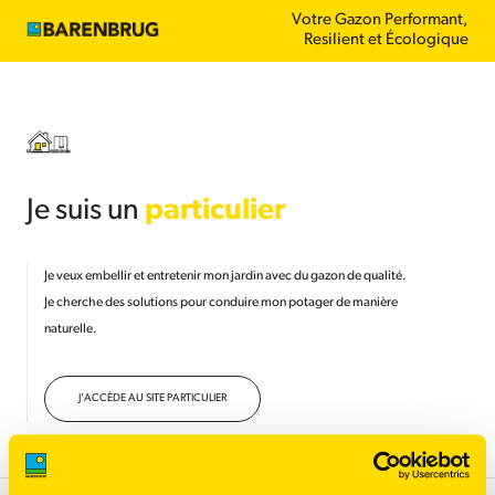
Aller
Votre Gazon Performant,
au
contenu
Resilient et Écologique
principal
Je suis un
particulier
Je veux embellir et entretenir mon jardin avec du gazon de qualité.
Je cherche des solutions pour conduire mon potager de manière
naturelle.
J'ACCÈDE AU SITE PARTICULIER